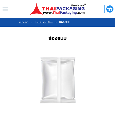
ไทย
|
ENGLISH
LOGIN
REGISTER
ซองขนม
หน้าหลัก
>
Laminate Film
>
ซองขนม
My Wishlist
หน้าหลัก
เกี่ยวกับเรา
สินค้า
กิจกรรม