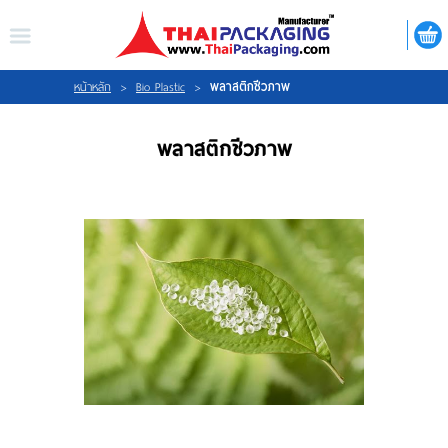
ไทย
|
ENGLISH
LOGIN
REGISTER
พลาสติกชีวภาพ
หน้าหลัก
>
Bio Plastic
>
พลาสติกชีวภาพ
My Wishlist
หน้าหลัก
เกี่ยวกับเรา
สินค้า
กิจกรรม