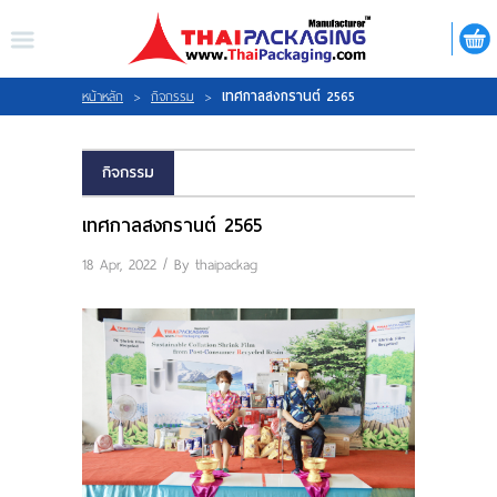
ไทย
|
ENGLISH
LOGIN
REGISTER
เทศกาลสงกรานต์ 2565
หน้าหลัก
>
กิจกรรม
>
My Wishlist
กิจกรรม
เทศกาลสงกรานต์ 2565
18 Apr, 2022 / By
thaipackag
หน้าหลัก
เกี่ยวกับเรา
สินค้า
กิจกรรม