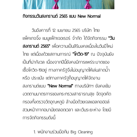
แผนที่
กิจกรรมวันสงกรานต์ 2565 แบบ New Normal
ร่วมงานกับเรา
วันอังคารที่ 12 เมษายน 2565 บริษัท ไทย
ติดต่อเรา
แพ็คเกจจิ้ง แมนูแฟ็กเจอเรอร์ จำกัด ได้จัดกิจกรรม
"วัน
สงกรานต์ 2565"
เพื่อความเป็นสิริมงคลเนื่องในวันปีใหม่
ไทย แต่เนื่องด้วยสถานการณ์
"โควิด-19"
ณ ปัจจุบันยัง
เป็นที่น่ากังวล เนื่องจากปีนี้ยังคงมีการแพร่ระบาดของ
เชื้อโควิด-19อยู่ ทางภาครัฐจึงไม่อนุญาตให้เล่นสาดน้ำ
หรือ ประแป้ง แต่ทางภาครัฐก็อนุญาตให้จัดงาน
สงกรานต์แบบ
"New Normal"
ทางบริษัทฯ ยังคงเข้ม
งวดตามมาตรการของกระทรวงสาธารณสุข จัดจุดคัด
กรองทั้งตรวจวัดอุณหภูมิ ล้างมือด้วยเจลแอลกอฮอล์
สวมหน้ากากอนามัยตลอดเวลา และเว้นระยะห่าง โดยมี
การจัดกิจกรรมดังนี้
1. พนักงานร่วมมือกัน Big Cleaning