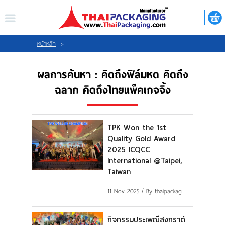
ไทย
|
ENGLISH
LOGIN
REGISTER
หน้าหลัก
>
ผลการค้นหา : คิดถึงฟิล์มหด คิดถึง
My Wishlist
ฉลาก คิดถึงไทยแพ็คเกจจิ้ง
TPK Won the 1st
หน้าหลัก
Quality Gold Award
2025 ICQCC
เกี่ยวกับเรา
International @Taipei,
Taiwan
สินค้า
11 Nov 2025
/ By thaipackag
กิจกรรม
กิจกรรมประเพณีสงกราต์