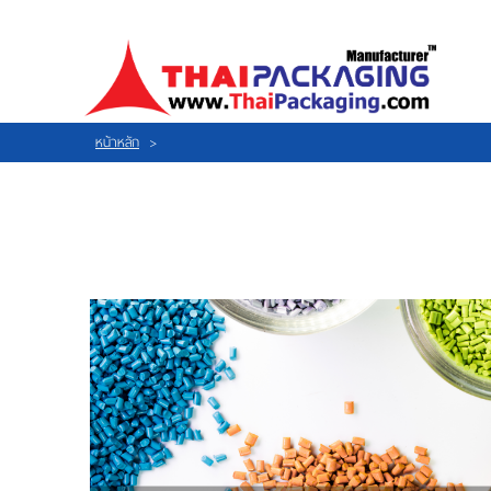
ไทย
|
ENGLISH
LOGIN
|
REGISTER
My Wishlist
หน้าหลัก
>
หน้าหลัก
เกี่ยวกับเรา
สินค้า
กิจกรรม
แผนที่
ร่วมงานกับเรา
ติดต่อเรา