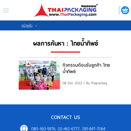
ไทย
|
ENGLISH
LOGIN
REGISTER
หน้าหลัก
>
ผลการค้นหา : ไทยน้ำทิพย์
My Wishlist
กิจกรรมต้อนรับลูกค้า ไทย
น้ำทิพย์
หน้าหลัก
08 Dec 2022
/ By thaipackag
เกี่ยวกับเรา
สินค้า
CONTACT US
กิจกรรม
080-360-5876, 02-462-6777, 081-847-7064