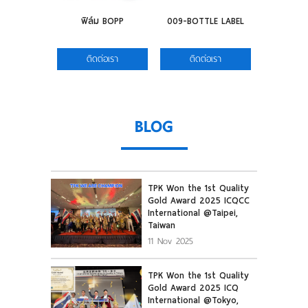
ฟิล์ม BOPP
009-BOTTLE LABEL
008-SI
ติดต่อเรา
ติดต่อเรา
ติดต
BLOG
TPK Won the 1st Quality
Gold Award 2025 ICQCC
International @Taipei,
Taiwan
11 Nov 2025
TPK Won the 1st Quality
Gold Award 2025 ICQ
International @Tokyo,