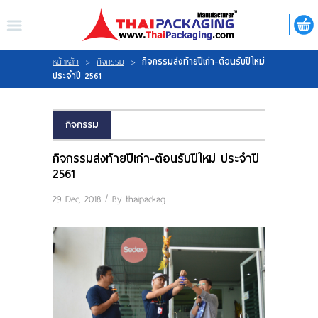
ไทย
|
ENGLISH
LOGIN
REGISTER
กิจกรรมส่งท้ายปีเก่า-ต้อนรับปีใหม่
หน้าหลัก
>
กิจกรรม
>
ประจำปี 2561
My Wishlist
กิจกรรม
กิจกรรมส่งท้ายปีเก่า-ต้อนรับปีใหม่ ประจำปี
2561
หน้าหลัก
29 Dec, 2018 / By
thaipackag
เกี่ยวกับเรา
สินค้า
กิจกรรม