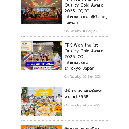
Quality Gold Award
2025 ICQCC
International @Taipei,
Taiwan
On Tuesday 11 Nov, 2025
TPK Won the 1st
Quality Gold Award
2025 ICQ
International
@Tokyo, Japan
On Tuesday 09 Sep, 2025
พิธีบวงสรวงองค์พระ
พิฆเนศ 2568
On Tuesday 24 Jun, 2025